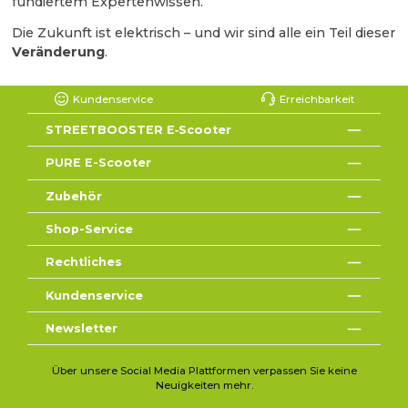
fundiertem Expertenwissen.
Die Zukunft ist elektrisch – und wir sind alle ein Teil dieser
Veränderung
.
Kundenservice
Erreichbarkeit
STREETBOOSTER E‑Scooter
PURE E-Scooter
Zubehör
Shop-Service
Rechtliches
Kundenservice
Newsletter
Über unsere Social Media Plattformen verpassen Sie keine
Neuigkeiten mehr.