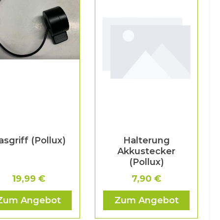
asgriff (Pollux)
Halterung
Akkustecker
(Pollux)
19,99 €
7,90 €
Zum Angebot
Zum Angebot