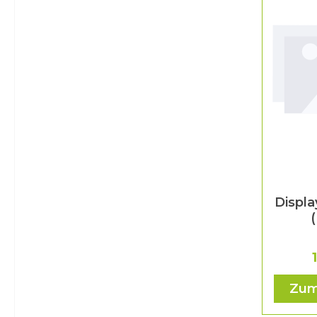
Displ
Zum