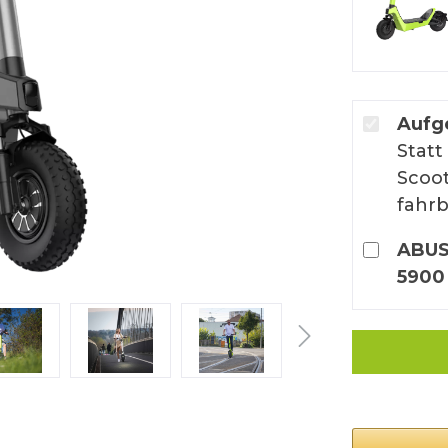
grü
Aufg
Statt
Scoo
fahrb
ABUS 
5900