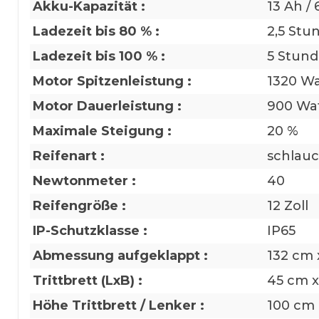
Akku-Kapazität :
13 Ah /
Ladezeit bis 80 % :
2,5 Stu
Ladezeit bis 100 % :
5 Stund
Motor Spitzenleistung :
1320 Wa
Motor Dauerleistung :
900 Wa
Maximale Steigung :
20 %
Reifenart :
schlauch
Newtonmeter :
40
Reifengröße :
12 Zoll
IP-Schutzklasse :
IP65
Abmessung aufgeklappt :
132 cm 
Trittbrett (LxB) :
45 cm x
Höhe Trittbrett / Lenker :
100 cm