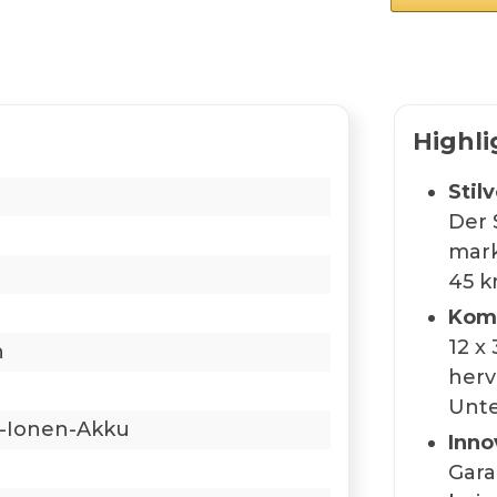
Highli
Stilv
Der 
mark
45 k
Komf
12 x
h
herv
Unte
m-Ionen-Akku
Inno
Gara