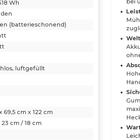
bei 
 618 Wh
Leis
nden
Mühe
en (batterieschonend)
zugl
tt
Welt
tt
Akku
ohne
Absc
los, luftgefüllt
Hohe
Han
Sich
Gumm
maxi
x 69,5 cm x 122 cm
Heck
 23 cm / 18 cm
Wart
Leic