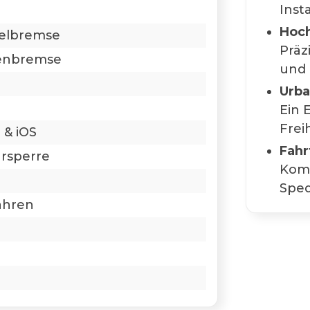
Inst
Hoch
elbremse
Präz
enbremse
und 
Urba
Ein 
Freih
 & iOS
Fahr
rsperre
Komp
Sped
ahren