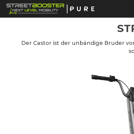
springen
Zur Hauptnavigation springen
ST
Der Castor ist der unbändige Bruder vom
s
Bildergalerie überspringen