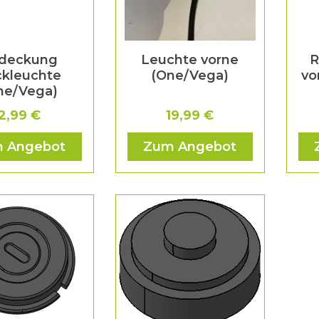
deckung
Leuchte vorne
R
kleuchte
(One/Vega)
vo
ne/Vega)
2,99 €
19,99 €
 Angebot
Zum Angebot