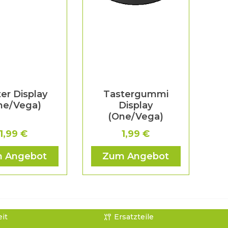
er Display
Tastergummi
ne/Vega)
Display
(One/Vega)
1,99 €
1,99 €
 Angebot
Zum Angebot
it
Ersatzteile