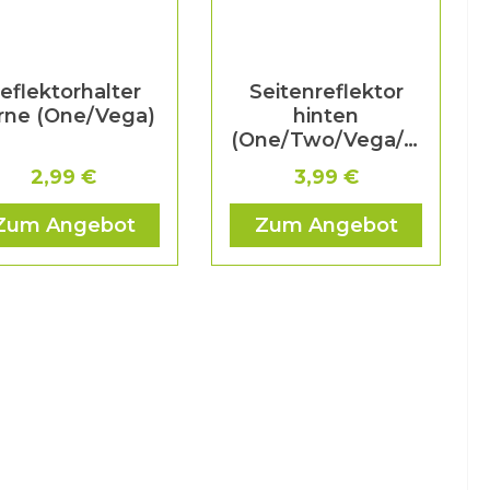
eflektorhalter
Seitenreflektor
rne (One/Vega)
hinten
(One/Two/Vega/Si
rius/Pollux/Castor)
2,99 €
3,99 €
Zum Angebot
Zum Angebot