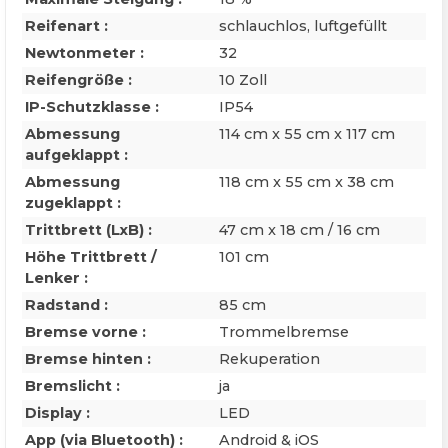
Reifenart :
schlauchlos, luftgefüllt
Newtonmeter :
32
Reifengröße :
10 Zoll
IP-Schutzklasse :
IP54
Abmessung
114 cm x 55 cm x 117 cm
aufgeklappt :
Abmessung
118 cm x 55 cm x 38 cm
zugeklappt :
Trittbrett (LxB) :
47 cm x 18 cm / 16 cm
Höhe Trittbrett /
101 cm
Lenker :
Radstand :
85 cm
Bremse vorne :
Trommelbremse
Bremse hinten :
Rekuperation
Bremslicht :
ja
Display :
LED
App (via Bluetooth) :
Android & iOS