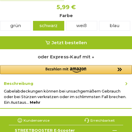
5,99 €
Farbe
grün
schwarz
weiß
blau
Jetzt bestellen
oder Express-Kauf mit ↓
Beschreibung
Gabelabdeckungen können bei unsachgemäßem Gebrauch
oder bei Stürzen verkratzen oder im schlimmsten Fall brechen.
Ein Austaus…
Mehr
Kundenservice
Erreichbarkeit
STREETBOOSTER E‑Scooter