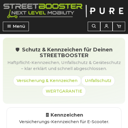
alt springen
Menü
Schutz & Kennzeichen für Deinen
🛡️
STREETBOOSTER
Haftpflicht-Kennzeichen, Unfallschutz & Geräteschutz
– klar erklärt und schnell abgeschlossen.
Versicherung & Kennzeichen
Unfallschutz
WERTGARANTIE
Kennzeichen
🧾
Versicherungs-Kennzeichen für E-Scooter.