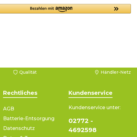
Qualität
Händler-Netz
Rechtliches
Kundenservice
Kundenservice unter:
AGB
Batterie-Entsorgung
02772 -
Datenschutz
4692598