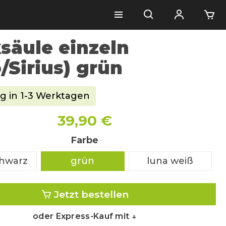
säule einzeln
/Sirius) grün
g in 1-3 Werktagen
39,90 €
Farbe
chwarz
grün
luna weiß
Jetzt bestellen
oder Express-Kauf mit ↓