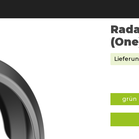
Rada
(One
Lieferun
grün