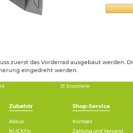
s zuerst das Vorderrad ausgebaut werden. Di
herung eingedreht werden.
it
Ersatzteile
Zubehör
Shop-Service
Akkus
Kontakt
KLICKFix
Zahlung und Versand