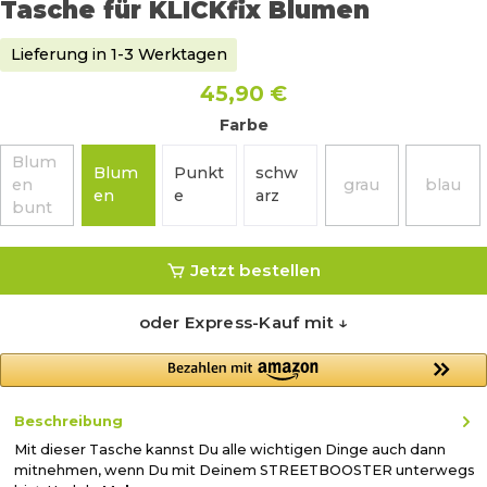
Tasche für KLICKfix Blumen
Lieferung in 1-3 Werktagen
45,90 €
Farbe
Blum
Blum
Punkt
schw
en
grau
blau
(Diese Option ist zurzeit nicht verfügbar.)
(Diese Option ist 
(Diese
en
e
arz
bunt
Jetzt bestellen
oder Express-Kauf mit ↓
Beschreibung
Mit dieser Tasche kannst Du alle wichtigen Dinge auch dann
mitnehmen, wenn Du mit Deinem STREETBOOSTER unterwegs