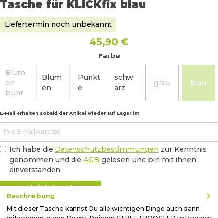
Tasche für KLICKfix blau
Liefertermin noch unbekannt
45,90 €
Farbe
Blum
Blum
Punkt
schw
en
grau
blau
(Diese Option ist zurzeit nicht verfügbar.)
(Diese Option ist 
(Diese
en
e
arz
bunt
E-Mail erhalten sobald der Artikel wieder auf Lager ist
Ich habe die
Datenschutzbestimmungen
zur Kenntnis
genommen und die
AGB
gelesen und bin mit ihnen
einverstanden.
Benachrichtigen lassen
Beschreibung
Mit dieser Tasche kannst Du alle wichtigen Dinge auch dann
mitnehmen, wenn Du mit Deinem STREETBOOSTER unterwegs