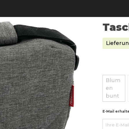
Tasc
Lieferun
Blum
en
(Diese 
bunt
E-Mail erhalt