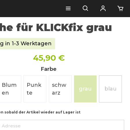
he für KLICKfix grau
g in 1-3 Werktagen
45,90 €
Farbe
Blum
Punk
schw
grau
blau
Option ist zurzeit nicht verfügbar.)
(Diese Option ist zu
(Diese Op
en
te
arz
en sobald der Artikel wieder auf Lager ist