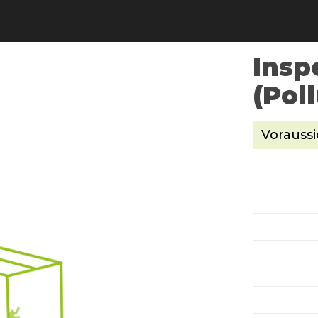
Insp
(Pol
Voraussi