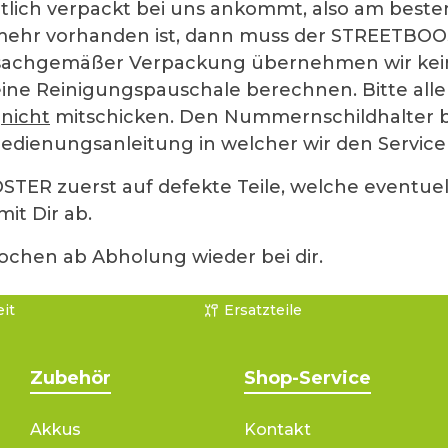
lich verpackt bei uns ankommt, also am besten
mehr vorhanden ist, dann muss der STREETBOOST
achgemäßer Verpackung übernehmen wir keine
ine Reinigungspauschale berechnen. Bitte alle
)
nicht
mitschicken. Den Nummernschildhalter b
edienungsanleitung in welcher wir den Service
ER zuerst auf defekte Teile, welche eventuel
it Dir ab.
hen ab Abholung wieder bei dir.
it
Ersatzteile
Zubehör
Shop-Service
Akkus
Kontakt