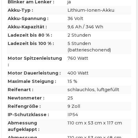
Blinker am Lenker :
ja
Akku-Typ :
Lithium-Ionen-Akku
Akku-Spannung :
36 Volt
Akku-Kapazität :
9,6 Ah / 346 Wh
Ladezeit bis 80 % :
2 Stunden
Ladezeit bis 100 % :
5 Stunden
(batterieschonend)
Motor Spitzenleistung
760 Watt
:
Motor Dauerleistung :
400 Watt
Maximale Steigung :
15 %
Reifenart :
schlauchlos, luftgefüllt
Newtonmeter :
25
Reifengröße :
9 Zoll
IP-Schutzklasse :
IP54
Abmessung
110 cm x 53 cm x 117 cm
aufgeklappt :
Abmessung
110 cm x 53 cm x 48 cm