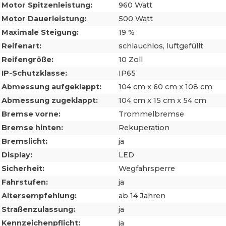
Motor Spitzenleistung:
960 Watt
Motor Dauerleistung:
500 Watt
Maximale Steigung:
19 %
Reifenart:
schlauchlos, luftgefüllt
Reifengröße:
10 Zoll
IP-Schutzklasse:
IP65
Abmessung aufgeklappt:
104 cm x 60 cm x 108 cm
Abmessung zugeklappt:
104 cm x 15 cm x 54 cm
Bremse vorne:
Trommelbremse
Bremse hinten:
Rekuperation
Bremslicht:
ja
Display:
LED
Sicherheit:
Wegfahrsperre
Fahrstufen:
ja
Altersempfehlung:
ab 14 Jahren
Straßenzulassung:
ja
Kennzeichenpflicht:
ja