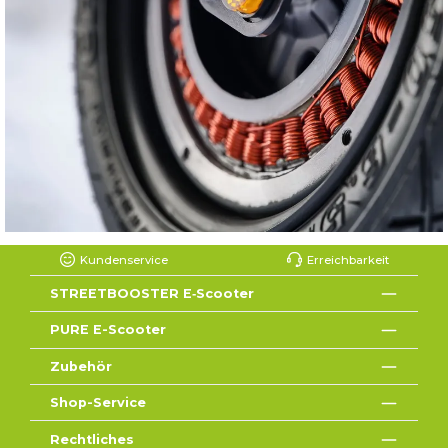
Kundenservice
Erreichbarkeit
STREETBOOSTER E‑Scooter
PURE E-Scooter
Zubehör
Shop-Service
Rechtliches