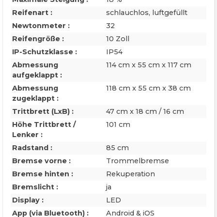
Reifenart :
schlauchlos, luftgefüllt
Newtonmeter :
32
Reifengröße :
10 Zoll
IP-Schutzklasse :
IP54
Abmessung
114 cm x 55 cm x 117 cm
aufgeklappt :
Abmessung
118 cm x 55 cm x 38 cm
zugeklappt :
Trittbrett (LxB) :
47 cm x 18 cm / 16 cm
Höhe Trittbrett /
101 cm
Lenker :
Radstand :
85 cm
Bremse vorne :
Trommelbremse
Bremse hinten :
Rekuperation
Bremslicht :
ja
Display :
LED
App (via Bluetooth) :
Android & iOS